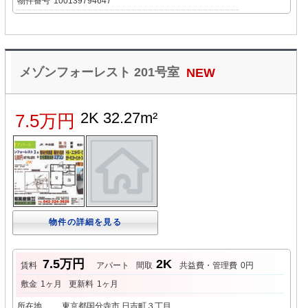
物件番号
100139794647
メゾンフォーレスト 201号室
NEW
2K 32.27m²
7.5万円
物件の詳細を見る
7.5万円
2K
賃料
アパート
間取
共益費・管理費
0円
敷金
1ヶ月
更新料
1ヶ月
所在地
東京都国分寺市 日吉町３丁目