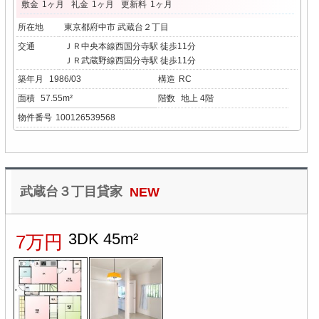
敷金
1ヶ月
礼金
1ヶ月
更新料
1ヶ月
所在地
東京都府中市 武蔵台２丁目
交通
ＪＲ中央本線西国分寺駅 徒歩11分
ＪＲ武蔵野線西国分寺駅 徒歩11分
築年月
1986/03
構造
RC
面積
57.55m²
階数
地上 4階
物件番号
100126539568
武蔵台３丁目貸家
NEW
3DK 45m²
7万円