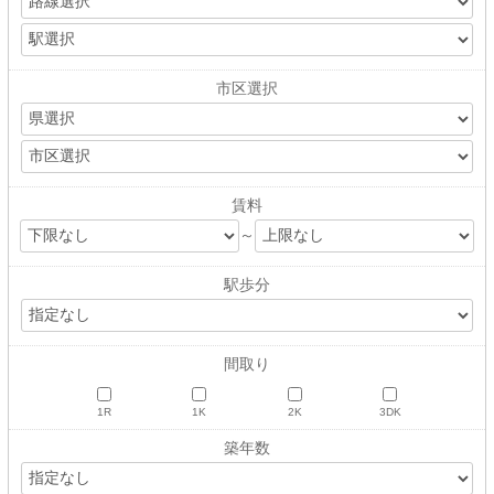
市区選択
賃料
～
駅歩分
間取り
1R
1K
2K
3DK
築年数