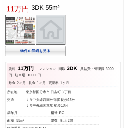
3DK 55m²
11万円
物件の詳細を見る
11万円
3DK
賃料
マンション
間取
共益費・管理費
3000
円
駐車場
10000円
敷金
2ヶ月
礼金
1ヶ月
更新料
1ヶ月
所在地
東京都国分寺市 日吉町３丁目
交通
ＪＲ中央線西国分寺駅 徒歩13分
ＪＲ中央線国立駅 徒歩13分
築年月
構造
RC
面積
55m²
階数
地上 2階