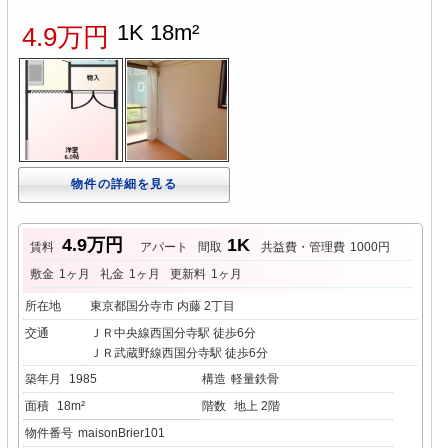
1K 18m²
4.9万円
物件の詳細を見る
4.9万円
1K
賃料
アパート
間取
共益費・管理費
1000円
敷金
1ヶ月
礼金
1ヶ月
更新料
1ヶ月
所在地
東京都国分寺市 内藤 2丁目
交通
ＪＲ中央線西国分寺駅 徒歩6分
ＪＲ武蔵野線西国分寺駅 徒歩6分
築年月
1985
構造
軽量鉄骨
面積
18m²
階数
地上 2階
物件番号
maisonBrier101