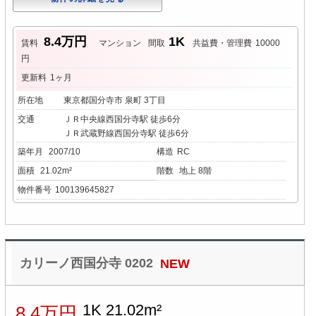
8.4万円
1K
賃料
マンション
間取
共益費・管理費
10000
円
更新料
1ヶ月
所在地
東京都国分寺市 泉町 3丁目
交通
ＪＲ中央線西国分寺駅 徒歩6分
ＪＲ武蔵野線西国分寺駅 徒歩6分
築年月
2007/10
構造
RC
面積
21.02m²
階数
地上 8階
物件番号
100139645827
カリーノ西国分寺 0202
NEW
1K 21.02m²
8.4万円