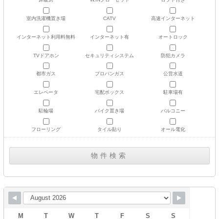
室内洗濯機置き場
CATV
高速インターネット
インターネット利用料無料
インターネット有
オートロック
TVドアホン
セキュリティシステム
防犯カメラ
都市ガス
プロパンガス
公営水道
エレベータ
宅配ボックス
駐車場有
駐輪場
バイク置き場
バルコニー
フローリング
タイル貼り
オール電化
M
T
W
T
F
S
S