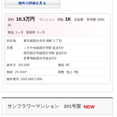
物件の詳細を見る
10.3万円
1K
賃料
マンション
間取
共益費・管理費
5000
円
敷金
1ヶ月
更新料
1ヶ月
所在地
東京都国分寺市 南町２丁目
交通
ＪＲ中央線国分寺駅 徒歩5分
西武国分寺線国分寺駅 徒歩5分
多摩湖線国分寺徒歩5分
築年月
2013/05
構造
RC
面積
25.15m²
階数
地上 7階
物件番号
100139471306
サンフラワーマンション 201号室
NEW