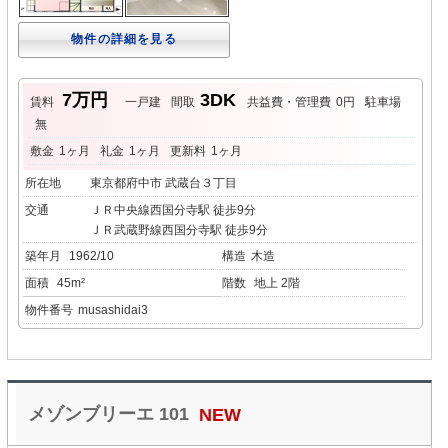
物件の詳細を見る
7万円
3DK
賃料
一戸建
間取
共益費・管理費
0円
駐車場
無
敷金
1ヶ月
礼金
1ヶ月
更新料
1ヶ月
所在地
東京都府中市 武蔵台３丁目
交通
ＪＲ中央線西国分寺駅 徒歩9分
ＪＲ武蔵野線西国分寺駅 徒歩9分
築年月
1962/10
構造
木造
面積
45m²
階数
地上 2階
物件番号
musashidai3
メゾンブリーエ 101
NEW