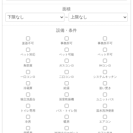
面積
～
設備・条件
楽器不可
事務所可
事務所不可
ペット対応
ペット可能
ペット不可
角部屋
ガスコンロ
IHコンロ
一口コンロ
二口コンロ
システムキッチン
冷蔵庫
給湯
追い焚き
独立洗面台
浴室乾燥機
ユニットバス
トイレ専用
バス・トイレ別
温水洗浄便座
冷房
暖房
エアコン
床暖房
W.INクローゼット
ロフト付き