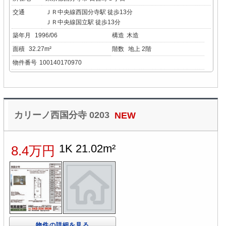
交通
ＪＲ中央線西国分寺駅 徒歩13分
ＪＲ中央線国立駅 徒歩13分
築年月
1996/06
構造
木造
面積
32.27m²
階数
地上 2階
物件番号
100140170970
カリーノ西国分寺 0203
NEW
1K 21.02m²
8.4万円
物件の詳細を見る