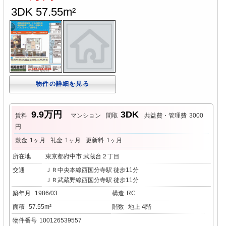
3DK 57.55m²
物件の詳細を見る
9.9万円
3DK
賃料
マンション
間取
共益費・管理費
3000
円
敷金
1ヶ月
礼金
1ヶ月
更新料
1ヶ月
所在地
東京都府中市 武蔵台２丁目
交通
ＪＲ中央本線西国分寺駅 徒歩11分
ＪＲ武蔵野線西国分寺駅 徒歩11分
築年月
1986/03
構造
RC
面積
57.55m²
階数
地上 4階
物件番号
100126539557