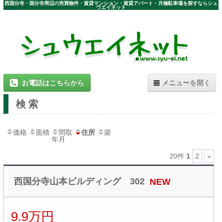
西国分寺・国分寺周辺の売買物件・賃貸マンション・賃貸アパート・月極駐車場を探すならシュ
ウエイネット
お電話はこちらから
メニューを開く
検索
ホーム
物件一覧
価格
面積
間取
住所
築
年月
駐車場
20件
1
2
»
お問合せ
西国分寺山本ビルディング 302
NEW
各種情報
9.9万円