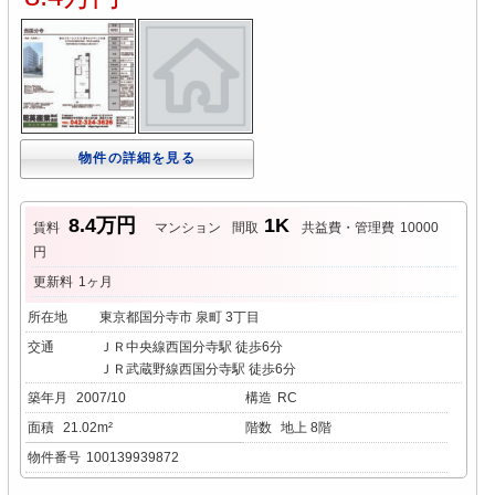
物件の詳細を見る
8.4万円
1K
賃料
マンション
間取
共益費・管理費
10000
円
更新料
1ヶ月
所在地
東京都国分寺市 泉町 3丁目
交通
ＪＲ中央線西国分寺駅 徒歩6分
ＪＲ武蔵野線西国分寺駅 徒歩6分
築年月
2007/10
構造
RC
面積
21.02m²
階数
地上 8階
物件番号
100139939872