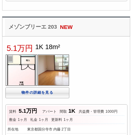
メゾンブリーエ 203
NEW
1K 18m²
5.1万円
物件の詳細を見る
5.1万円
1K
賃料
アパート
間取
共益費・管理費
1000円
敷金
1ヶ月
礼金
1ヶ月
更新料
1ヶ月
所在地
東京都国分寺市 内藤 2丁目