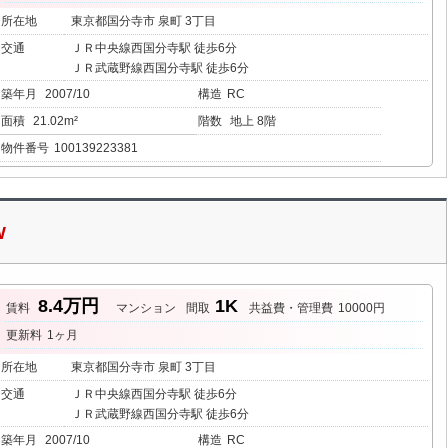
所在地
東京都国分寺市 泉町 3丁目
交通
ＪＲ中央線西国分寺駅 徒歩6分
ＪＲ武蔵野線西国分寺駅 徒歩6分
築年月
2007/10
構造
RC
面積
21.02m²
階数
地上 8階
物件番号
100139223381
W
8.4万円
1K
賃料
マンション
間取
共益費・管理費
10000円
更新料
1ヶ月
所在地
東京都国分寺市 泉町 3丁目
交通
ＪＲ中央線西国分寺駅 徒歩6分
ＪＲ武蔵野線西国分寺駅 徒歩6分
築年月
2007/10
構造
RC