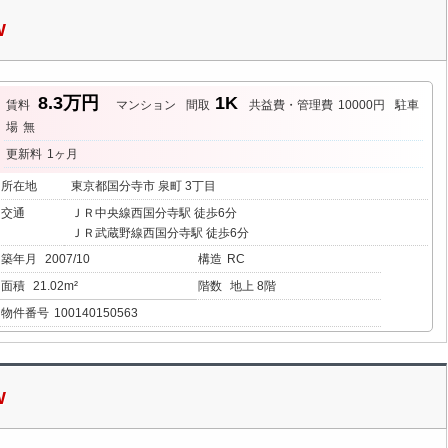
W
8.3万円
1K
賃料
マンション
間取
共益費・管理費
10000円
駐車
場
無
更新料
1ヶ月
所在地
東京都国分寺市 泉町 3丁目
交通
ＪＲ中央線西国分寺駅 徒歩6分
ＪＲ武蔵野線西国分寺駅 徒歩6分
築年月
2007/10
構造
RC
面積
21.02m²
階数
地上 8階
物件番号
100140150563
W