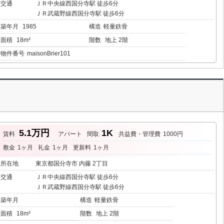
交通
ＪＲ中央線西国分寺駅 徒歩6分
ＪＲ武蔵野線西国分寺駅 徒歩6分
築年月
1985
構造
軽量鉄骨
面積
18m²
階数
地上 2階
物件番号
maisonBrier101
5.1万円
1K
賃料
アパート
間取
共益費・管理費
1000円
敷金
1ヶ月
礼金
1ヶ月
更新料
1ヶ月
所在地
東京都国分寺市 内藤 2丁目
交通
ＪＲ中央線西国分寺駅 徒歩6分
ＪＲ武蔵野線西国分寺駅 徒歩6分
築年月
構造
軽量鉄骨
面積
18m²
階数
地上 2階