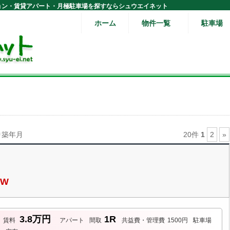
ョン・賃貸アパート・月極駐車場を探すならシュウエイネット
ホーム
物件一覧
駐車場
築年月
20件
1
2
»
EW
3.8万円
1R
賃料
アパート
間取
共益費・管理費
1500円
駐車場