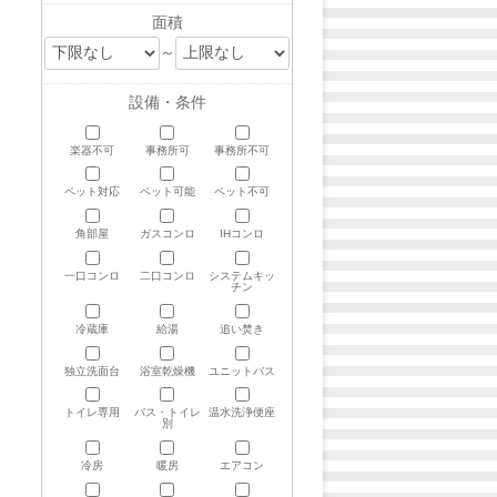
面積
～
設備・条件
楽器不可
事務所可
事務所不可
ペット対応
ペット可能
ペット不可
角部屋
ガスコンロ
IHコンロ
一口コンロ
二口コンロ
システムキッ
チン
冷蔵庫
給湯
追い焚き
独立洗面台
浴室乾燥機
ユニットバス
トイレ専用
バス・トイレ
温水洗浄便座
別
冷房
暖房
エアコン