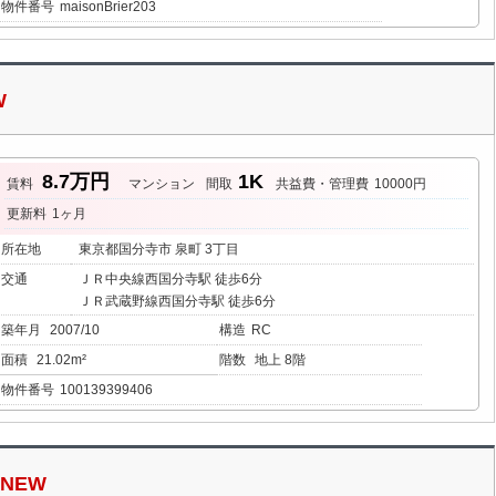
物件番号
maisonBrier203
W
8.7万円
1K
賃料
マンション
間取
共益費・管理費
10000円
更新料
1ヶ月
所在地
東京都国分寺市 泉町 3丁目
交通
ＪＲ中央線西国分寺駅 徒歩6分
ＪＲ武蔵野線西国分寺駅 徒歩6分
築年月
2007/10
構造
RC
面積
21.02m²
階数
地上 8階
物件番号
100139399406
NEW