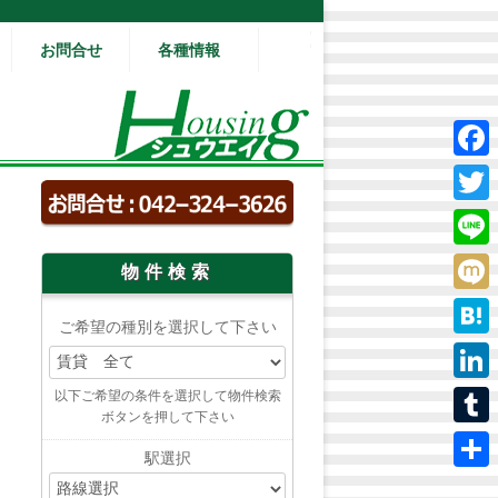
お問合せ
各種情報
Fac
Twit
Lin
物件検索
Mix
ご希望の種別を選択して下さい
Hat
Lin
以下ご希望の条件を選択して物件検索
ボタンを押して下さい
Tum
駅選択
共