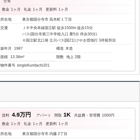
空有
敷金
1ヶ月
礼金
1ヶ月
更新料
1ヶ月
所在地
東京都国分寺市 高木町１丁目
交通
ＪＲ中央本線国立駅 徒歩1500m 徒歩15分
バス(国分寺第三中学校入口 乗5分 停歩30分)
※国立駅北口発 立川バス[国21] けやき団地行 3停留所目
築年月
1987
構造
木造
面積
13.38m²
階数
地上 2階
物件番号
singleKunitachi201
4.9万円
1K
賃料
アパート
間取
共益費・管理費
1000円
敷金
1ヶ月
礼金
1ヶ月
更新料
1ヶ月
所在地
東京都国分寺市 内藤 2丁目