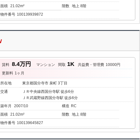
面積
21.02m²
階数
地上 8階
物件番号
100139939872
W
8.4万円
1K
賃料
マンション
間取
共益費・管理費
10000円
更新料
1ヶ月
所在地
東京都国分寺市 泉町 3丁目
交通
ＪＲ中央線西国分寺駅 徒歩6分
ＪＲ武蔵野線西国分寺駅 徒歩6分
築年月
2007/10
構造
RC
面積
21.02m²
階数
地上 8階
物件番号
100139645827