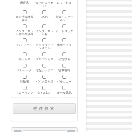
床暖房
W.INクローゼ
ロフト付き
ット
室内洗濯機置
CATV
高速インター
き場
ネット
インターネッ
インターネッ
オートロック
ト利用料無料
ト有
TVドアホン
セキュリティ
防犯カメラ
システム
都市ガス
プロパンガス
公営水道
エレベータ
宅配ボックス
駐車場有
駐輪場
バイク置き場
バルコニー
フローリング
タイル貼り
オール電化