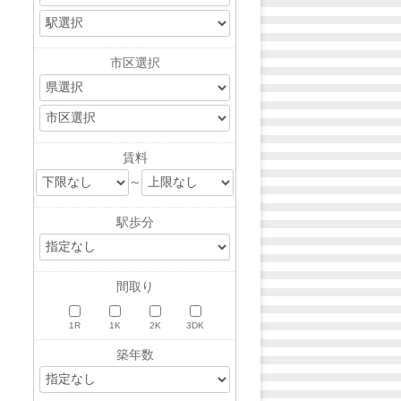
有
市区選択
賃料
～
駅歩分
間取り
1R
1K
2K
3DK
築年数