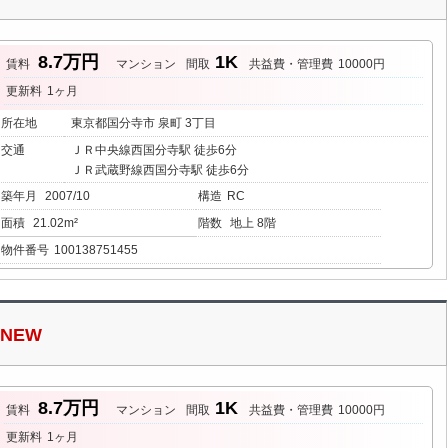
8.7万円
1K
賃料
マンション
間取
共益費・管理費
10000円
更新料
1ヶ月
所在地
東京都国分寺市 泉町 3丁目
交通
ＪＲ中央線西国分寺駅 徒歩6分
ＪＲ武蔵野線西国分寺駅 徒歩6分
築年月
2007/10
構造
RC
面積
21.02m²
階数
地上 8階
物件番号
100138751455
NEW
8.7万円
1K
賃料
マンション
間取
共益費・管理費
10000円
更新料
1ヶ月